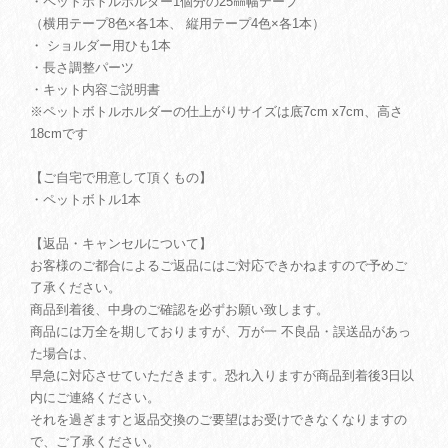
・ペットボトルホルダー1個分の25㎜幅テープ
（横用テープ8色×各1本、 縦用テープ4色×各1本）
・ ショルダー用ひも1本
・長さ調整パーツ
・キット内容ご説明書
※ペットボトルホルダーの仕上がりサイズは底7cm x7cm、高さ
18cmです
【ご自宅で用意して頂くもの】
・ペットボトル1本
【返品・キャンセルについて】
お客様のご都合によるご返品にはご対応できかねますので予めご
了承ください。
商品到着後、中身のご確認を必ずお願い致します。
商品には万全を期しておりますが、万が一 不良品・誤送品があっ
た場合は、
早急に対応させていただきます。恐れ入りますが商品到着後3日以
内にご連絡ください。
それを過ぎますと返品交換のご要望はお受けできなくなりますの
で、ご了承ください。