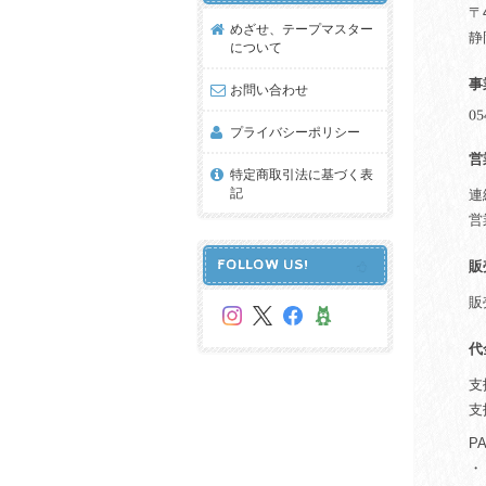
〒4
めざせ、テープマスター
静
について
事
お問い合わせ
プライバシーポリシー
営
特定商取引法に基づく表
記
連
営
FOLLOW US!
販
販
代
支
支
P
・