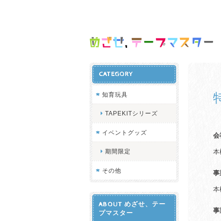
CATEGORY
知育玩具
TAPEKITシリーズ
イベントグッズ
会
期間限定
本
その他
事
本
ABOUT めざせ、テー
事
プマスター