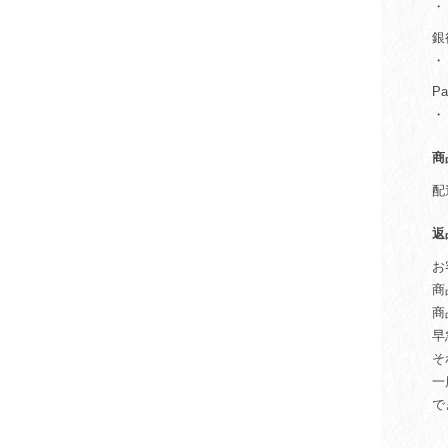
・
銀
・
P
・
商
配
返
お
商
商
早
そ
一
で