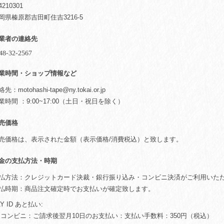
210301
岡県榛原郡吉田町住吉3216-5
業者の連絡先
業時間・ショップ情報など
絡先：
motohashi-tape@ny.tokai.or.jp
業時間 ：9:00~17:00（土日・祝日を除く）
売価格
売価格は、表示された金額（表示価格/消費税込）と致します。
金の支払方法・時期
払方法：クレジットカード決裁・銀行振り込み・コンビニ決済がご利用いた
払時期：商品注文確定時でお支払いが確定致します。
AY ID あと払い:
 コンビニ：ご請求後翌月10日のお支払い：支払い手数料：350円（税込）