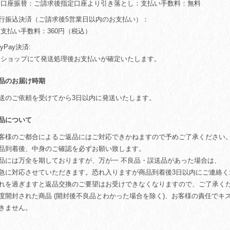
 口座振替：ご請求後指定口座より引き落とし：支払い手数料：無料
行振込決済（ご請求後5営業日以内のお支払い）：
 支払い手数料：360円（税込）
ayPay決済:
 ショップにて発送処理後お支払いが確定いたします。
品のお届け時期
送のご依頼を受けてから3日以内に発送いたします。
品について
客様のご都合によるご返品にはご対応できかねますので予めご了承ください
品到着後、中身のご確認を必ずお願い致します。
品には万全を期しておりますが、万が一 不良品・誤送品があった場合は、
急に対応させていただきます。恐れ入りますが商品到着後3日以内にご連絡く
れを過ぎますと返品交換のご要望はお受けできなくなりますので、ご了承く
度開封された商品 (開封後不良品とわかった場合を除く)、お客様の責任でキ
きません。