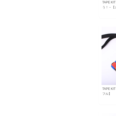
TAPE 
う！－【
TAPE 
フル】